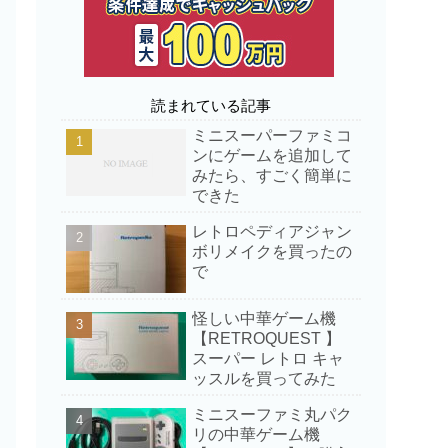
読まれている記事
ミニスーパーファミコ
ンにゲームを追加して
みたら、すごく簡単に
できた
レトロペディアジャン
ボリメイクを買ったの
で
怪しい中華ゲーム機
【RETROQUEST 】
スーパー レトロ キャ
ッスルを買ってみた
ミニスーファミ丸パク
リの中華ゲーム機