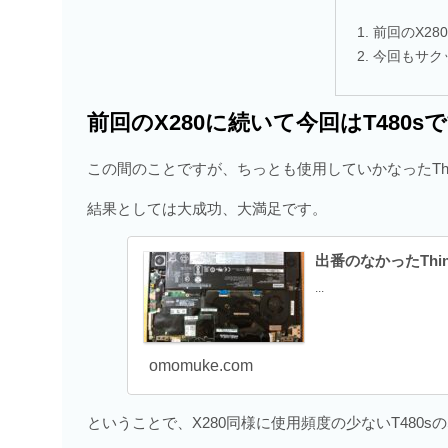
前回のX28
今回もサク
前回のX280に続いて今回はT480s
この間のことですが、ちっとも使用していかなったThinkP
結果としては大成功、大満足です。
出番のなかったThin
...
omomuke.com
ということで、X280同様に使用頻度の少ないT480s