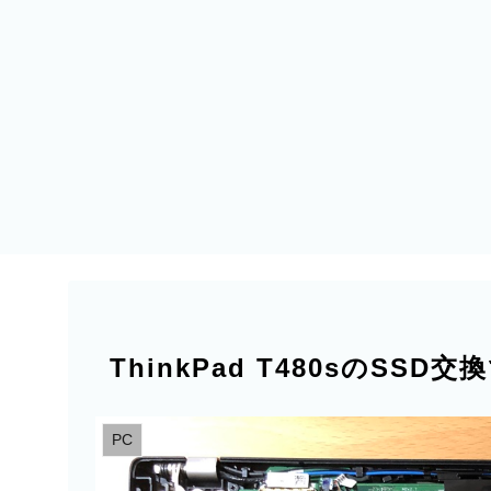
ThinkPad T480sのSSD交
PC