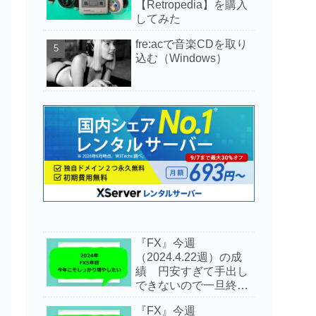
【Retropedia】を購入
してみた
fre:acで音楽CDを取り
込む（Windows）
『FX』今週
（2024.4.22週）の成
績 円安すぎて手出し
できないので一旦終了
します
『FX』今週