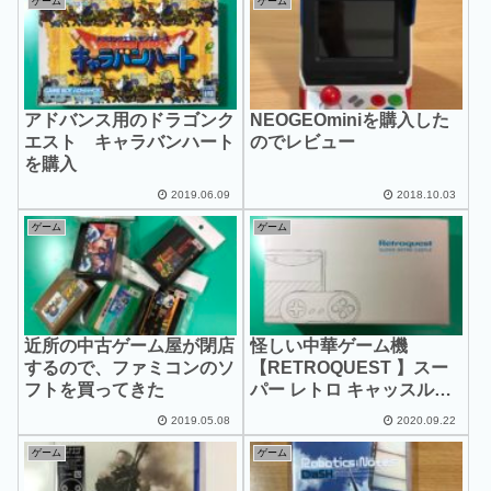
ゲーム
ゲーム
アドバンス用のドラゴンク
NEOGEOminiを購入した
エスト キャラバンハート
のでレビュー
を購入
2019.06.09
2018.10.03
ゲーム
ゲーム
近所の中古ゲーム屋が閉店
怪しい中華ゲーム機
するので、ファミコンのソ
【RETROQUEST 】スー
フトを買ってきた
パー レトロ キャッスルを
買ってみた
2019.05.08
2020.09.22
ゲーム
ゲーム