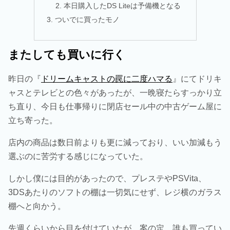
本日購入したDS Liteは予備機となる
ついでに買ったモノ
またしても買いに行く
昨日の『
ドリームキャストの罠に二度ハマる
』にてドリキ
ャスとテレビとの色々があったが、一晩寝たらすっかり立
ち直り、今日も仕事帰りに閉店セール中の中古ゲーム屋に
立ち寄った。
店内の商品は数日前よりも更に減っており、いい加減もう
選ぶのに苦労する感じになっていた。
しかし僕には目的があったので、プレステやPSVita、
3DSあたりのソフトの棚は一切気にせず、レジ横のガラス
棚へと向かう。
先週くらいから目を付けていたが、案の定、誰も買ってい