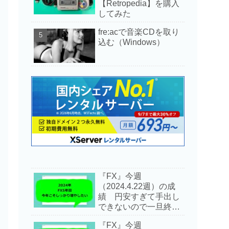
【Retropedia】を購入
してみた
fre:acで音楽CDを取り
込む（Windows）
『FX』今週
（2024.4.22週）の成
績 円安すぎて手出し
できないので一旦終了
します
『FX』今週