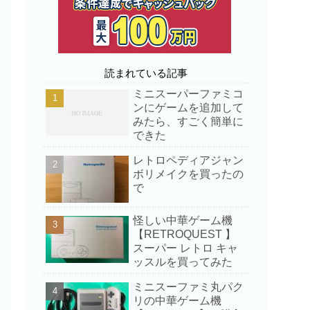
読まれている記事
ミニスーパーファミコ
ンにゲームを追加して
みたら、すごく簡単に
できた
レトロペディアジャン
ボリメイクを買ったの
で
怪しい中華ゲーム機
【RETROQUEST 】
スーパー レトロ キャ
ッスルを買ってみた
ミニスーファミ丸パク
リの中華ゲーム機